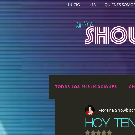
INICIO
+18
QUIENES SOMO
All-New
Todas las publicaciones
Ch
Morena Showbitc
HOY TEN
Obtuvo NaN de 5 e