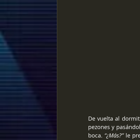
De vuelta al dormi
pezones y pasándol
boca. 
“¿Más?”
 le pr