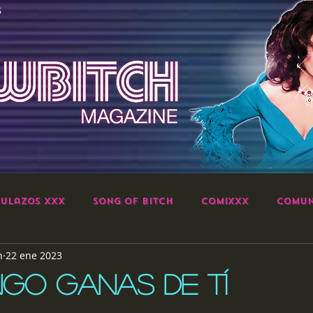
S
ulazos XXX
Song of Bitch
ComiXXX
Comun
h
22 ene 2023
GO GANAS DE TÍ
strellas.