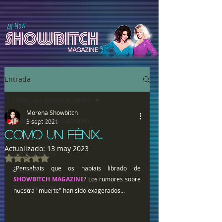
All-New
Entrada
Todas las publicaciones
Morena Showbitch
Todas las publicaciones
3 sept 2021
COMO UN FÉNIX...
Chulazos XXX
Actualizado:
13 may 2023
Song of Bitch
Obtuvo NaN de 5 estrellas.
¿Pensabais que os habíais librado de 
ComiXXX
SHOWBITCH MAGAZINE
? Los rumores sobre 
Comunicados
nuestra "muerte" han sido exagerados...