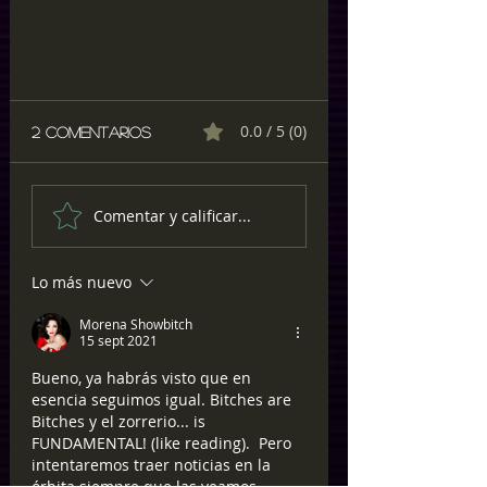
0.0 / 5 (0)
2 comentarios
Comentar y calificar...
Lo más nuevo
¡¡¡AUSTIN WOLF ARRESTADO
POR PORNO INFANTIL!!!
Morena Showbitch
15 sept 2021
Bueno, ya habrás visto que en 
esencia seguimos igual. Bitches are 
Bitches y el zorrerio... is 
FUNDAMENTAL! (like reading).  Pero 
intentaremos traer noticias en la 
órbita siempre que las veamos 