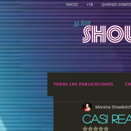
INICIO
+18
QUIENES SOMO
All-New
Todas las publicaciones
Ch
Morena Showbitc
CASI RE
Obtuvo NaN de 5 e