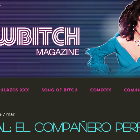
S
ulazos XXX
Song of Bitch
ComiXXX
Comun
h
7 mar
AL: EL COMPAÑERO PE
strellas.