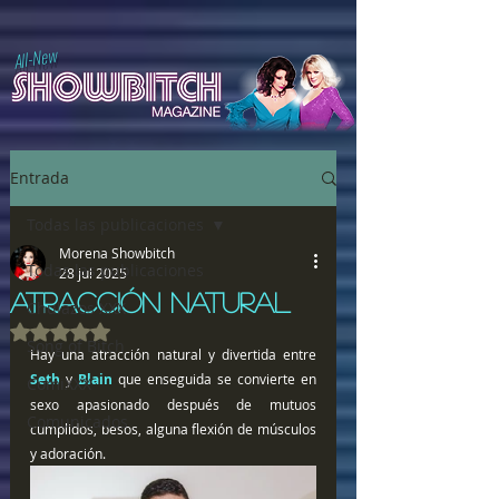
All-New
Entrada
Todas las publicaciones
Morena Showbitch
Todas las publicaciones
28 jul 2025
ATRACCIÓN NATURAL
Chulazos XXX
Obtuvo NaN de 5 estrellas.
Song of Bitch
Hay una atracción natural y divertida entre 
Seth
 y 
Blain
 que enseguida se convierte en 
ComiXXX
sexo apasionado después de mutuos 
Comunicados
cumplidos, besos, alguna flexión de músculos 
y adoración.