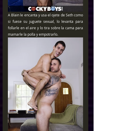
A Blain le encanta y usa el ojete de Seth como 
si fuese su juguete sexual, lo levanta para 
follarle en el aire y lo tira sobre la cama para 
mamarle la polla y empotrarlo.