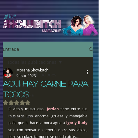
All-New
Entrada
Todas las publicaciones
Morena Showbitch
Todas las publicaciones
9 mar 2023
AQUÍ HAY CARNE PARA
Chulazos XXX
TODOS
Song of Bitch
Obtuvo NaN de 5 estrellas.
ComiXXX
El alto y musculoso  
Jordan
 tiene entre sus 
muslazos una enorme, gruesa y manejable 
Comunicados
polla que le hace la boca agua a 
Igor y Rudy
solo con pensar en tenerla entre sus labios, 
pero su culazo tampoco se queda atrás...